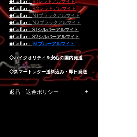
◆Collar：
R1レッドアルマイト
◆Collar：
R2レッドアルマイト
◆Collar：
N1ブラックアルマイト
◆Collar：
N2ブラックアルマイト
◆Collar：
S1シルバーアルマイト
◆Collar：
S2シルバーアルマイト
◆Collar：
B1ブルーアルマイト
◇ハイクオリティ＆安心の国内発送
◇スマートレター送料込み・即日発送
返品・返金ポリシー
お客様のご都合や、お客様の責任でキ
ズや汚れが生じた商品の返品、交換は
お受けできません。
リサイクル部品につきましては原則と
して返品はお受けできません。