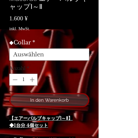
ャップⅠ～Ⅱ
Preis
1.600 ¥
inkl. MwSt.
◆Collar
*
Anzahl
*
In den Warenkorb
【エアーバルブキャップⅠ～Ⅱ】
◆1台分 4個セット