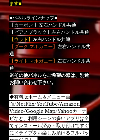
ます■
■パネルラインナップ■
【カーボン 】
左右ハンドル共通
【ピアノブラック】左右ハンドル共通
【ウッド】
左右ハンドル共通
【ダーク マホガニー】
左右ハンドル共
通
【ライト マホガニー】
左右ハンドル共
通
※その他パネルをご希望の際は、別途
お問い合わせ下さい。
◆有料版ホーム＆メニュー画
面/NetFlix/YouTube/Amazon
Video/Google Map/Yahooカーナ
ビなど、利用シーンの多いアプリは全
てインストール済み・取り付けてすぐ
にドライブをお楽しみ頂けるフルパッ
ケージです。