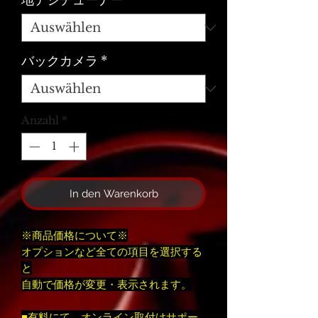
地デジチューナー
*
バックカメラ
*
Anzahl
*
In den Warenkorb
※商品価格について※
オプションなど全ての項目を選択する
と
自動で価格が変更・表示されます。
■有料にて、オンライン取付けサポー