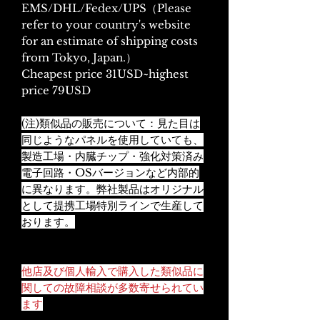
EMS/DHL/Fedex/UPS（Please
refer to your country's website
for an estimate of shipping costs
from Tokyo, Japan.）
Cheapest price 31USD~highest
price 79USD
(注)類似品の販売について：見た目は
同じようなパネルを使用していても、
製造工場・内臓チップ・強化対策済み
電子回路・OSバージョンなど内部的
に異なります。弊社製品はオリジナル
として提携工場特別ラインで生産して
おります。
他店及び個人輸入で購入した類似品に
関しての故障相談が多数寄せられてい
ます