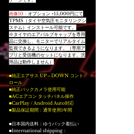
画像10：
オプション +15,000円にて
TPMS（タイヤ空気圧モニタリングシ
ステム）インストール可能です。
※タイヤのエアバルブキャップを専用
品に交換し、モニターでリアルタイム
監視できるようになります。（専用ア
プリと受信機のセットになります。汎
用品は動作しません）
■純正エアサス UP⇔DOWN コント
ロール
■純正バックカメラ使用可能
■ACエアコン タッチパネル操作
■CarPlay / Android Auto対応
■製品保証期間：通常使用1年間
■日本国内送料：ゆうパック着払い
■International shipping：