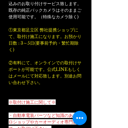
込みのお取り付けサービス致します。
既存の純正バックカメラはそのままご
使用可能です。（特殊なカメラ除く)
①東京都足立区 弊社提携ショップに
て、取付け施工になります。お預かり
日数 : 3～5日(要事前予約・繁忙期除
く)
②有料にて、オンラインでの取付けサ
ポートが可能です。公式LINEもしく
はメールにて対応致します。別途お問
い合わせ下さい。
※取付け施工に関して※
・自動車電装パーツなど知識のあるプ
ロショップやカーオーディオ専門店