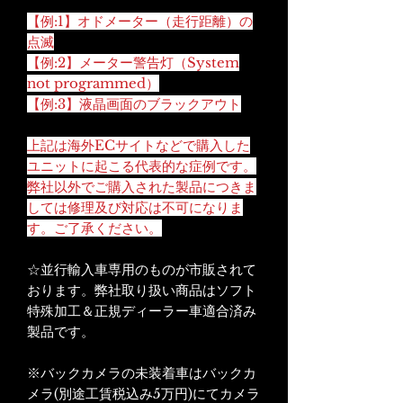
【例:1】オドメーター（走行距離）の
点滅
【例:2】メーター警告灯（System
not programmed）
【例:3】液晶画面のブラックアウト
上記は海外ECサイトなどで購入した
ユニットに起こる代表的な症例です。
弊社以外でご購入された製品につきま
しては修理及び対応は不可になりま
す。ご了承ください。
☆並行輸入車専用のものが市販されて
おります。弊社取り扱い商品はソフト
特殊加工＆正規ディーラー車適合済み
製品です。
※バックカメラの未装着車はバックカ
メラ(別途工賃税込み5万円)にてカメラ